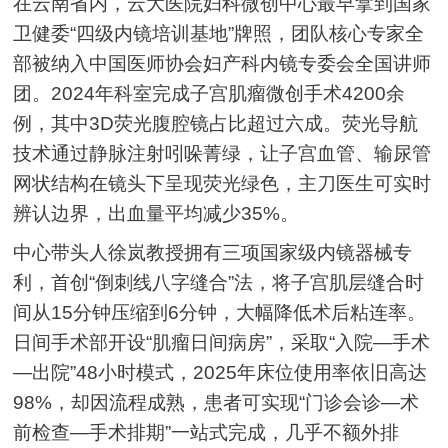
在云南省内，云大医院妇科微创中心最早拿到国家
卫健委“四级内镜培训基地”牌照，团队核心专家全
部被纳入中国医师协会妇产科内镜专委会全国讲师
团。2024年科室完成子宫肌瘤微创手术4200余
例，其中3D荧光腹腔镜占比超过六成。荧光导航
技术通过静脉注射吲哚菁绿，让子宫血管、输尿管
网状结构在镜头下呈现荧光绿色，主刀医生可实时
辨认边界，出血量平均减少35%。
中心带头人徐岚教授拥有三项国家级内镜器械专
利，首创“倒刺线八字缝合”法，将子宫肌层缝合时
间从15分钟压缩到6分钟，大幅降低术后粘连率。
日间手术部开设“肌瘤日间病房”，采取“入院—手术
—出院”48小时模式，2025年床位使用率依旧高达
98%，却因流程成熟，患者可实现“门诊会诊—术
前检查—手术排期”一站式完成，几乎不额外排