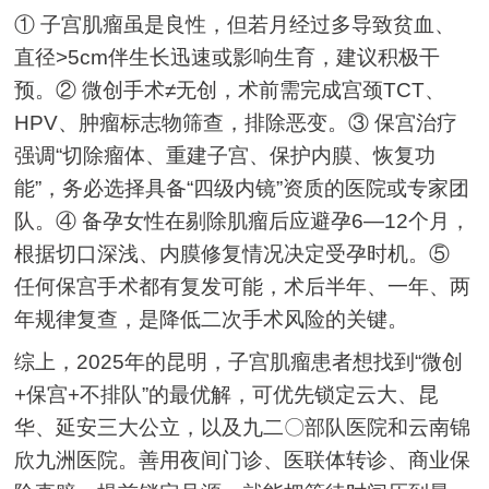
① 子宫肌瘤虽是良性，但若月经过多导致贫血、
直径>5cm伴生长迅速或影响生育，建议积极干
预。② 微创手术≠无创，术前需完成宫颈TCT、
HPV、肿瘤标志物筛查，排除恶变。③ 保宫治疗
强调“切除瘤体、重建子宫、保护内膜、恢复功
能”，务必选择具备“四级内镜”资质的医院或专家团
队。④ 备孕女性在剔除肌瘤后应避孕6—12个月，
根据切口深浅、内膜修复情况决定受孕时机。⑤
任何保宫手术都有复发可能，术后半年、一年、两
年规律复查，是降低二次手术风险的关键。
综上，2025年的昆明，子宫肌瘤患者想找到“微创
+保宫+不排队”的最优解，可优先锁定云大、昆
华、延安三大公立，以及九二〇部队医院和云南锦
欣九洲医院。善用夜间门诊、医联体转诊、商业保