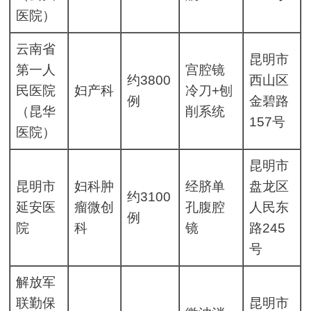
医院）
云南省
昆明市
第一人
宫腔镜
约3800
西山区
民医院
妇产科
冷刀+刨
例
金碧路
（昆华
削系统
157号
医院）
昆明市
昆明市
妇科肿
经脐单
盘龙区
约3100
延安医
瘤微创
孔腹腔
人民东
例
院
科
镜
路245
号
解放军
联勤保
昆明市