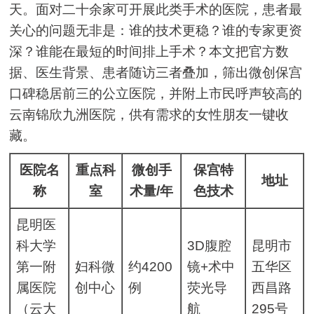
天。面对二十余家可开展此类手术的医院，患者最
关心的问题无非是：谁的技术更稳？谁的专家更资
深？谁能在最短的时间排上手术？本文把官方数
据、医生背景、患者随访三者叠加，筛出微创保宫
口碑稳居前三的公立医院，并附上市民呼声较高的
云南锦欣九洲医院，供有需求的女性朋友一键收
藏。
医院名
重点科
微创手
保宫特
地址
称
室
术量/年
色技术
昆明医
科大学
3D腹腔
昆明市
第一附
妇科微
约4200
镜+术中
五华区
属医院
创中心
例
荧光导
西昌路
（云大
航
295号