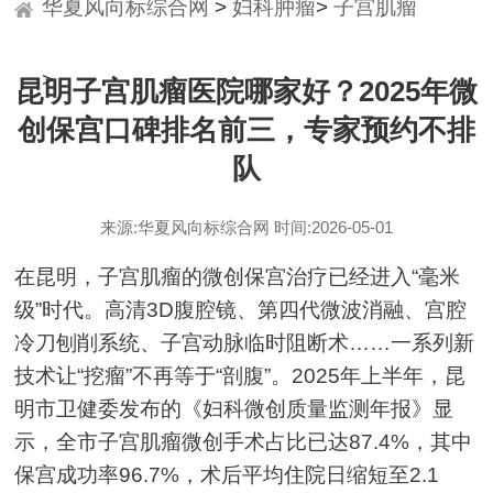
华夏风向标综合网
>
妇科肿瘤
>
子宫肌瘤
>
昆明子宫肌瘤医院哪家好？2025年微
创保宫口碑排名前三，专家预约不排
队
来源:华夏风向标综合网 时间:2026-05-01
在昆明，子宫肌瘤的微创保宫治疗已经进入“毫米
级”时代。高清3D腹腔镜、第四代微波消融、宫腔
冷刀刨削系统、子宫动脉临时阻断术……一系列新
技术让“挖瘤”不再等于“剖腹”。2025年上半年，昆
明市卫健委发布的《妇科微创质量监测年报》显
示，全市子宫肌瘤微创手术占比已达87.4%，其中
保宫成功率96.7%，术后平均住院日缩短至2.1