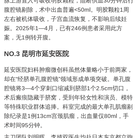
脉上游置入可吸收明胶颗粒，阻断供血30分钟后行
腹腔镜剔除，术中出血普遍<50ml。明胶颗粒1周
左右被机体吸收，子宫血流恢复，不影响后续妊
娠。2025年1—4月，已有246例患者采用此方
案，无1例转开腹。
NO.3 昆明市延安医院
延安医院妇科肿瘤微创科虽然体量略小于前两家，
却在“经脐单孔腹腔镜”领域形成单项突破。单孔腹
腔镜将3—4个穿刺口缩减到脐部1个2.5cm切口，
术后瘢痕隐藏于脐窝，受到年轻女性和演员、模特
等特殊职业群体追捧。科室完成的最大单孔肌瘤剔
除纪录是1例13cm宫颈肌瘤，出血量仅80ml，手
术时间95分钟。
主刀团队刘明晖、李婧双医生均赴日本东京都立驹