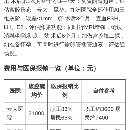
① 术后第1次月经干净3—7天：复查阴道超声，评
估宫腔形态。云大、昆华、九洲医院全部使用AI三
维灰阶，误差<1mm。② 术后3个月：查血FSH、
LH、E2，评估卵巢功能；同时行MRI增强，确认
消融/剔除彻底。③ 术后6个月：加做宫腔镜二探，
如准备怀孕，可同时进行输卵管插管通液，评估通
畅度。
费用与医保报销一览（单位：元）
腹腔镜
医保报销比
医院
自付参考
均价
例
云大医
职工83%
职工约3600 居
21000
院
居民65%
民约7400