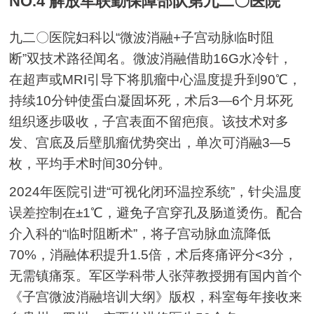
NO.4 解放军联勤保障部队第九二〇医院
九二〇医院妇科以“微波消融+子宫动脉临时阻
断”双技术路径闻名。微波消融借助16G水冷针，
在超声或MRI引导下将肌瘤中心温度提升到90℃，
持续10分钟使蛋白凝固坏死，术后3—6个月坏死
组织逐步吸收，子宫表面不留疤痕。该技术对多
发、宫底及后壁肌瘤优势突出，单次可消融3—5
枚，平均手术时间30分钟。
2024年医院引进“可视化闭环温控系统”，针尖温度
误差控制在±1℃，避免子宫穿孔及肠道烫伤。配合
介入科的“临时阻断术”，将子宫动脉血流降低
70%，消融体积提升1.5倍，术后疼痛评分<3分，
无需镇痛泵。军区学科带人张萍教授拥有国内首个
《子宫微波消融培训大纲》版权，科室每年接收来