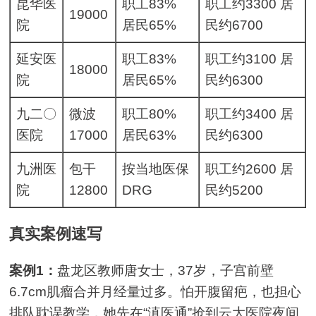
昆华医
职工83%
职工约3300 居
19000
院
居民65%
民约6700
延安医
职工83%
职工约3100 居
18000
院
居民65%
民约6300
九二〇
微波
职工80%
职工约3400 居
医院
17000
居民63%
民约6300
九洲医
包干
按当地医保
职工约2600 居
院
12800
DRG
民约5200
真实案例速写
案例1：
盘龙区教师唐女士，37岁，子宫前壁
6.7cm肌瘤合并月经量过多。怕开腹留疤，也担心
排队耽误教学，她先在“滇医通”抢到云大医院夜间