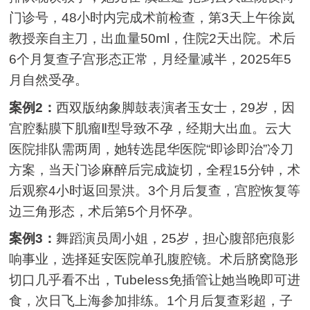
门诊号，48小时内完成术前检查，第3天上午徐岚
教授亲自主刀，出血量50ml，住院2天出院。术后
6个月复查子宫形态正常，月经量减半，2025年5
月自然受孕。
案例2：
西双版纳象脚鼓表演者玉女士，29岁，因
宫腔黏膜下肌瘤Ⅱ型导致不孕，经期大出血。云大
医院排队需两周，她转选昆华医院“即诊即治”冷刀
方案，当天门诊麻醉后完成旋切，全程15分钟，术
后观察4小时返回景洪。3个月后复查，宫腔恢复等
边三角形态，术后第5个月怀孕。
案例3：
舞蹈演员周小姐，25岁，担心腹部疤痕影
响事业，选择延安医院单孔腹腔镜。术后脐窝隐形
切口几乎看不出，Tubeless免插管让她当晚即可进
食，次日飞上海参加排练。1个月后复查彩超，子