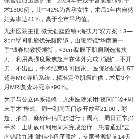
保宫领域迅速扩张。2024年完成子宫肌瘤微创手
术1800例，其中42%为备孕女性，术后1年内自然
妊娠率达41%，高于全市平均值。
九洲医院主推“微无创腹腔镜+海扶刀”双方案：3—
8cm壁间肌瘤优先腹腔镜，由腹腔镜“华南第一
手”钱春桃教授领衔；<3cm黏膜下肌瘤则选海扶
刀，利用高强度聚焦超声在体外完成“消融”，不开
刀、不出血，手术结束即可回家。医院还配备1.5T
超导MRI导航系统，精准定位肌瘤血供，术后3个
月MRI复查坏死率>90%。
为了与公立体系错峰，九洲医院采用“夜间门诊+周
末手术”模式。周一到周五门诊开放至21:00，彩
超、抽血、麻醉评估同步进行；周六、周日正常排
手术，上班族可利用周末完成治疗。患者通过“云
南锦欣九洲”微信小程序预约，专家号源提前14天