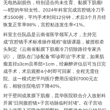
无电热副损伤，特别适合尚未生育、黏膜下肌瘤Ⅰ
—Ⅱ型的年轻女性。2024年科室完成宫腔镜冷刀手
术1500例，平均手术时间12分钟，术后3个月月经
恢复正常率98%，宫腔粘连发生率<1%。
科室主任阮晶是云南省医学领军人才，主持完
成“宫腔镜手术标准操作规程”省级课题，被授权牵
头制定《云南省黏膜下肌瘤冷刀切除路径专家共
识》。团队在门诊配备“即诊即治”手术室，如果肌
瘤直径≤3cm且蒂部<1cm，经麻醉评估后可当日完
成手术，术后观察4小时即可回家，全程无需住
院。这一模式把平均医疗费用压缩到7000元左
右，相较住院电切下降40%。
对于壁间或浆膜下肌瘤，昆华医院联合介入放射科
开展“日间腹腔镜+子宫动脉临时封堵”。在子宫动