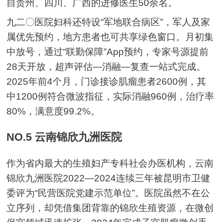
自贵州、四川、广西的进修医生50余名。
九二〇医院妇科还特设“军地联合病区”，军人及家
属优先预约，地方患者也可共享绿色窗口。月初集
中放号，通过“联勤保障”App预约，专家号源提前
28天开放，超声评估—消融—复查一站式完成。
2025年前4个月，门诊接诊肌瘤患者2600例，其
中1200例符合微波指征，实际消融960例，治疗率
80%，满意度99.2%。
NO.5 云南锦欣九洲医院
作为省内最大的生殖妇产专科社会办医机构，云南
锦欣九洲医院2022—2024连续三年被昆明市卫健
委评为“民营医院党建示范单位”。医院虽然不在公
立序列，却凭借集团背靠的锦欣生殖资源，在微创