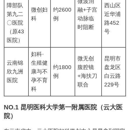
微波消
障部队
西山区
微创妇
约2600
融+子宫
第九二
近华浦
科
例
动脉临
〇医院
路452
时阻断
（原43
号
医院）
妇科·
微无创
昆明市
云南锦
生殖健
约1800
腹腔镜
盘龙区
欣九洲
康与不
例
+海扶刀
白云路
医院
孕不育
联合
229号
科
NO.1 昆明医科大学第一附属医院（云大医
院）