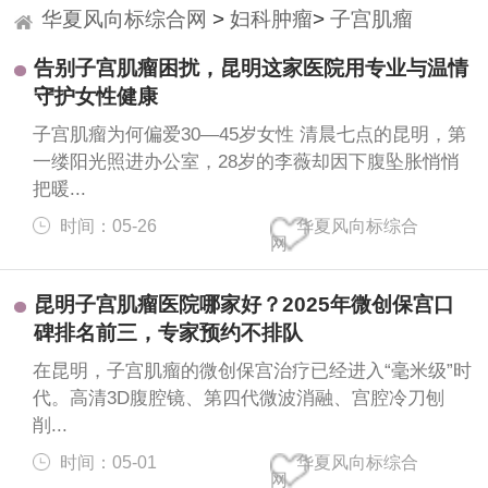
华夏风向标综合网
>
妇科肿瘤
>
子宫肌瘤
告别子宫肌瘤困扰，昆明这家医院用专业与温情
>
守护女性健康
子宫肌瘤为何偏爱30—45岁女性 清晨七点的昆明，第
一缕阳光照进办公室，28岁的李薇却因下腹坠胀悄悄
把暖...
时间：05-26
华夏风向标综合
网
昆明子宫肌瘤医院哪家好？2025年微创保宫口
碑排名前三，专家预约不排队
在昆明，子宫肌瘤的微创保宫治疗已经进入“毫米级”时
代。高清3D腹腔镜、第四代微波消融、宫腔冷刀刨
削...
时间：05-01
华夏风向标综合
网