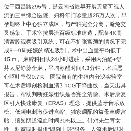
位于西昌路295号，是云南省最早开展无痛可视人
流的三甲综合医院。妇科年门诊量超25万人次，早
孕期终止中心独立成区，与产科完全分离，避免交
叉感染。手术室按层流百级标准建造，配备4K高
清宫腔观察吸引系统，可在不扩张宫颈的情况下完
成6—9周妊娠的精准吸刮，术中出血量平均低于
15 ml。麻醉科团队24小时进驻，采用丙泊酚+舒
芬太尼静脉全麻，平均苏醒时间4.3分钟，术后恶
心呕吐率仅0.7%。医院自有的生殖内分泌实验室
可在术后即刻检测血清β-hCG下降曲线，当天出具
报告，帮助判断妊娠组织是否完全清除。术后康复
区引入快速康复（ERAS）理念，提供蓝牙音乐放
松、低频电刺激促进宫缩、独家调配的益母草暖宫
贴，缩短阴道流血时间30%以上。针对未生育女
性，科室同时提供“即刻上环”服务，人流术后即时