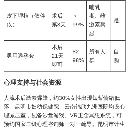
哺乳
皮下埋植（依伴
术后
＞
期、雌
是
依）
第3天
99%
激素禁
忌
术后
82–
所有人
自
男用避孕套
21天
98%
群
购
即可
心理支持与社会资源
人流术后激素骤降，约30%女性出现短暂情绪低
落。昆明市妇幼保健院、云南锦欣九洲医院均设心
理减压室，配备沙盘游戏、VR正念冥想系统，可
预约国家二级心理咨询师一对一疏导。昆明市计生