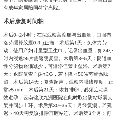
有成年家属陪同签字离院。
术后康复时间轴
术后0–2小时：在院观察宫缩痛与出血量，口服布
洛芬缓释胶囊0.3 g止痛。术后第1天：免体力劳
动，使用产妇计量型卫生巾，记录出血量，如24小
时内浸透≥5片需返院复查。术后第3–5天：阴道血
性分泌物逐渐减少，可淋浴但禁止盆浴。术后第7
天：返院复查血β-hCG，若下降＜50%需警惕残
留。术后第14天：复查超声，观察内膜线厚度，正
常≥5 mm。术后第21天：恢复排卵，必须启动高
效避孕；云南锦欣九洲医院在此时取出防粘球囊支
架并同步上环。术后第30–35天：月经复潮，若延
迟＞40天需复诊排除宫腔粘连。术后第3个月：再