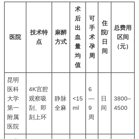
术
后
可
住
出
手
总费用
技术特
麻醉
院/
医院
血
术
区间
点
方式
日
量
孕
（元）
间
均
周
值
昆明
医科
4K宫腔
6
大学
观察吸
静脉
<15
—
日
3800–
第一
刮、即
全麻
ml
9
间
4500
附属
刻上环
周
医院