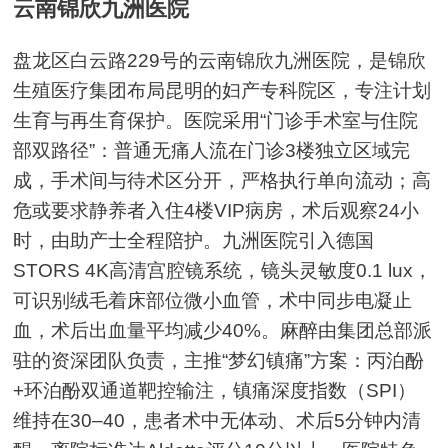
云南锦欣九洲医院
盘龙区白云路229号的云南锦欣九洲医院，是锦欣
生殖医疗集团布局昆明的妇产专科院区，专注计划
生育与再生育保护。医院采用“门诊手术室与住院
部双路径”：普通无痛人流在门诊3楼独立区域完
成，手术间与待术区分开，严格执行单向流动；高
危或要求静养者入住4楼VIP病房，术后观察24小
时，由助产士全程陪护。九洲医院引入德国
STORS 4K高清宫腔镜系统，镜头灵敏度0.1 lux，
可识别绒毛着床部位微小血管，术中同步电凝止
血，术后出血量平均减少40%。麻醉由集团总部派
驻的资深团队负责，主推“梦幻镇痛”方案：丙泊酚
+环泊酚双通道靶控输注，镇痛深度指数（SPI）
维持在30–40，患者术中无体动、术后5分钟内清