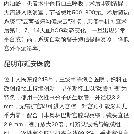
丙泊酚，患者术中保持自主呼吸，术后即刻清醒，
无需进入恢复室，节省费用500–800元。术后随访
系统与“云南省妇幼健康云”对接，患者手机可查术
后第1、7、14天血hCG动态变化，一旦出现异常
平台或升高，系统自动预警并短信提醒复诊，降低
宫外孕漏诊率。
昆明市延安医院
位于人民东路245号，三级甲等综合医院，妇科在
微创路径上持续创新。早孕期终止以“微管可视”为
特色，使用一次性高分子仿生软管，外径仅3.2
mm，无需扩宫即可进入宫腔，对宫颈机能影响几
乎为零；配合日本奥林巴斯宫腔观察镜，镜头直径
2.9 mm，视野放大20倍，可辨认绒毛与蜕膜组
织，一次性完全取出概率高达99.2%。手术室温度