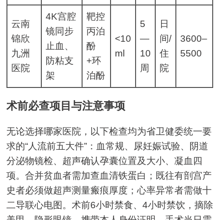
4K宫腔
靶控
云南
5
日
镜同步
丙泊
锦欣
<10
—
间/
3600–
止血、
酚
九洲
ml
10
住
5500
防粘支
+环
医院
周
院
架
泊酚
术前必查项目与注意事项
无论选择哪家医院，以下检查均为省卫健委统一要
求的“人流前五大件”：血常规、尿妊娠试验、阴道
分泌物镜检、超声确认孕囊位置及大小、凝血四
项。合并贫血者需加查血清铁蛋白；既往有剖宫产
史者必须做超声测量瘢痕厚度；心率异常者需做十
二导联心电图。术前6小时禁食、4小时禁饮，摘除
美甲、隐形眼镜，携带本人身份证明，手术当日需