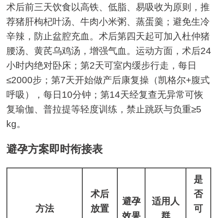
术后前三天饮食以高铁、低脂、易吸收为原则，推
荐猪肝枸杞叶汤、牛肉小米粥、蒸蛋羹；避免生冷
辛辣，防止盆腔充血。术后第四天起可加入杜仲猪
腰汤、黄芪乌鸡汤，增强气血。运动方面，术后24
小时内绝对卧床；第2天可室内缓步行走，每日
≤2000步；第7天开始做产后康复操（凯格尔+腹式
呼吸），每日10分钟；第14天经复查无异常可恢
复瑜伽、普拉提等轻度训练，禁止跳跃与负重≥5
kg。
避孕方案即时衔接表
是
术后
否
避孕
适用人
方法
放置
可
效果
群