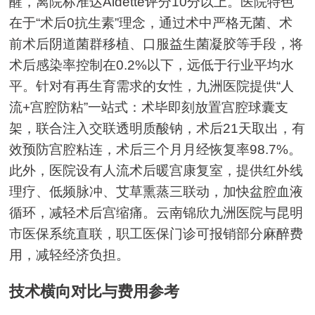
醒，离院标准达Aldette评分10分以上。医院特色
在于“术后0抗生素”理念，通过术中严格无菌、术
前术后阴道菌群移植、口服益生菌凝胶等手段，将
术后感染率控制在0.2%以下，远低于行业平均水
平。针对有再生育需求的女性，九洲医院提供“人
流+宫腔防粘”一站式：术毕即刻放置宫腔球囊支
架，联合注入交联透明质酸钠，术后21天取出，有
效预防宫腔粘连，术后三个月月经恢复率98.7%。
此外，医院设有人流术后暖宫康复室，提供红外线
理疗、低频脉冲、艾草熏蒸三联动，加快盆腔血液
循环，减轻术后宫缩痛。云南锦欣九洲医院与昆明
市医保系统直联，职工医保门诊可报销部分麻醉费
用，减轻经济负担。
技术横向对比与费用参考