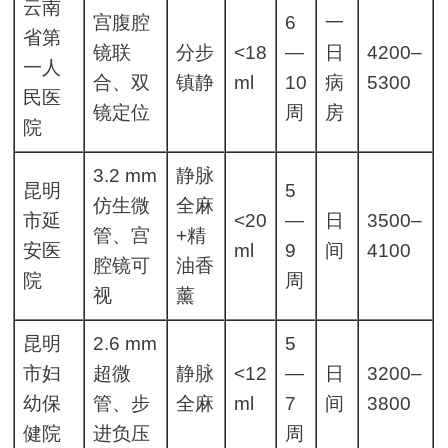
云南
宫腹腔
6
一
省第
镜联
分步
<18
—
日
4200–
一人
合、双
镇静
ml
10
病
5300
民医
镜定位
周
房
院
3.2 mm
静脉
昆明
5
仿生微
全麻
市延
<20
—
日
3500–
管、宫
+精
安医
ml
9
间
4100
腔镜可
油香
院
周
视
薰
昆明
2.6 mm
5
市妇
超微
静脉
<12
—
日
3200–
幼保
管、步
全麻
ml
7
间
3800
健院
进负压
周