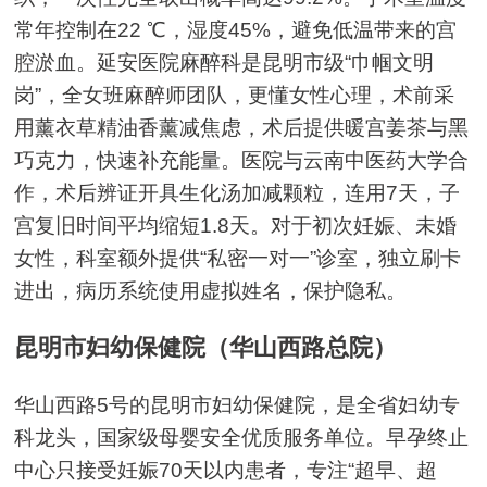
常年控制在22 ℃，湿度45%，避免低温带来的宫
腔淤血。延安医院麻醉科是昆明市级“巾帼文明
岗”，全女班麻醉师团队，更懂女性心理，术前采
用薰衣草精油香薰减焦虑，术后提供暖宫姜茶与黑
巧克力，快速补充能量。医院与云南中医药大学合
作，术后辨证开具生化汤加减颗粒，连用7天，子
宫复旧时间平均缩短1.8天。对于初次妊娠、未婚
女性，科室额外提供“私密一对一”诊室，独立刷卡
进出，病历系统使用虚拟姓名，保护隐私。
昆明市妇幼保健院（华山西路总院）
华山西路5号的昆明市妇幼保健院，是全省妇幼专
科龙头，国家级母婴安全优质服务单位。早孕终止
中心只接受妊娠70天以内患者，专注“超早、超