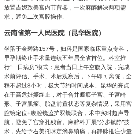
放置吉妮致美宫内节育器，一次麻醉解决两项需
求，避免二次宫腔操作。
云南省第一人民医院（昆华医院）
坐落于金碧路157号，妇科是国家临床重点专科，
早孕期终止手术量连续五年居全省首位。科室推
行“一日病房”模式：患者当日上午空腹入院，完成
术前评估、手术、术后观察后，下午即可离院，全
程不超过8小时，极大节约时间成本。昆华的亮点
在于高危妊娠终止，对于合并瘢痕子宫、子宫畸
形、子宫肌瘤、胎盘前置状态等复杂情况，采用宫
腔镜定位+腹腔镜监护双镜联合，术中实时超声导
航，避免子宫穿孔残留。麻醉科开展“分步镇静”技
术，先给予右美托咪定滴鼻镇痛，再静脉推注少量