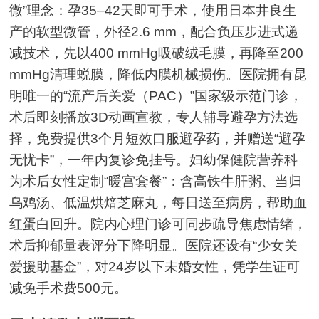
微”理念：孕35–42天即可手术，使用日本井良生
产的软型微管，外径2.6 mm，配合负压步进式递
减技术，先以400 mmHg吸破绒毛膜，再降至200
mmHg清理蜕膜，降低内膜机械损伤。医院拥有昆
明唯一的“流产后关爱（PAC）”国家级示范门诊，
术后即刻播放3D动画宣教，专人辅导避孕方法选
择，免费提供3个月短效口服避孕药，并赠送“避孕
无忧卡”，一年内复诊免挂号。妇幼保健院营养科
为术后女性定制“暖宫套餐”：含高铁牛肝粥、当归
乌鸡汤、低温烘焙芝麻丸，每日送至病房，帮助血
红蛋白回升。院内心理门诊可同步疏导焦虑情绪，
术后抑郁量表评分下降明显。医院还设有“少女关
爱援助基金”，对24岁以下未婚女性，凭学生证可
减免手术费500元。