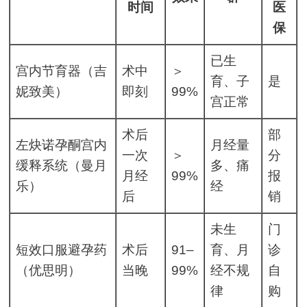
时间
医
保
已生
宫内节育器（吉
术中
＞
育、子
是
妮致美）
即刻
99%
宫正常
术后
部
左炔诺孕酮宫内
月经量
一次
＞
分
缓释系统（曼月
多、痛
月经
99%
报
乐）
经
后
销
未生
门
短效口服避孕药
术后
91–
育、月
诊
（优思明）
当晚
99%
经不规
自
律
购